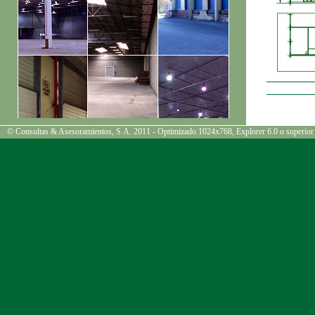
© Consultas & Asesoramientos, S.A. 2011 - Optimizado 1024x768, Explorer 6.0 o superior